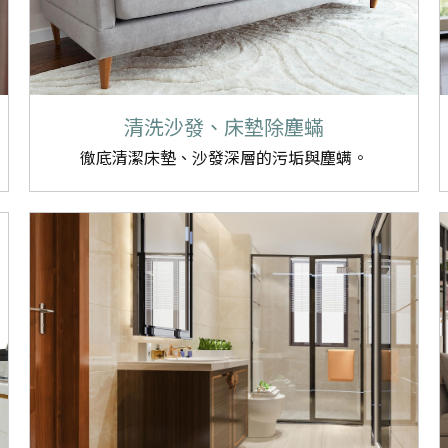
清洗沙發、床墊除塵蟎
徹底
清潔床墊
、沙發深層的污垢與塵螨。